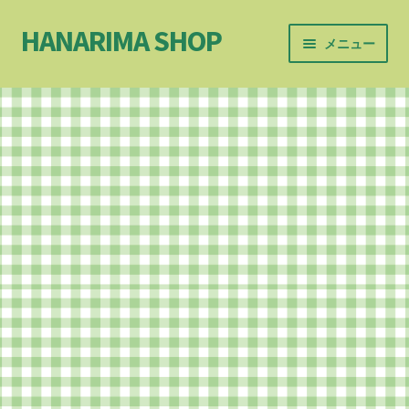
HANARIMA SHOP
ナ
コ
メニュー
ビ
ン
ゲ
テ
ホーム
ー
ン
シ
ツ
お問合せ
ョ
へ
ン
ス
お買い物カゴ
へ
キ
ス
ッ
イベント＆ワークショップ
キ
プ
ッ
カート
プ
サイトマップ
サンプルページ