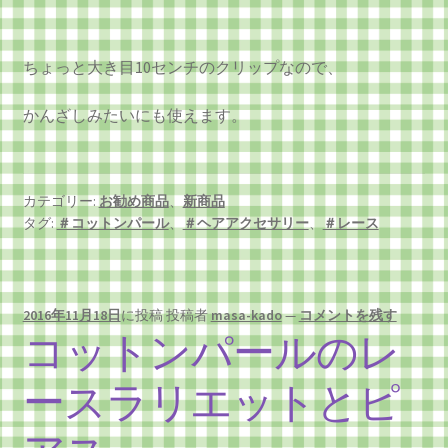
ちょっと大き目10センチのクリップなので、
かんざしみたいにも使えます。
カテゴリー:
お勧め商品
、
新商品
タグ:
＃コットンパール
、
＃ヘアアクセサリー
、
＃レース
2016年11月18日
に投稿
投稿者
masa-kado
—
コメントを残す
コットンパールのレ
ースラリエットとピ