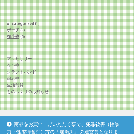
1
uncategorized
1
3
個
ポーチ
3
個
6
の
布小物
6
の
個
商
商
の
品
品
商
アクセサリー
品
布小物
クラフトバンド
編み物
生活雑貨
ものつくりのお知らせ
商品をお買い上げいただく事で、犯罪被害（性暴
力・性虐待含む）方の「居場所」 の運営費となりま