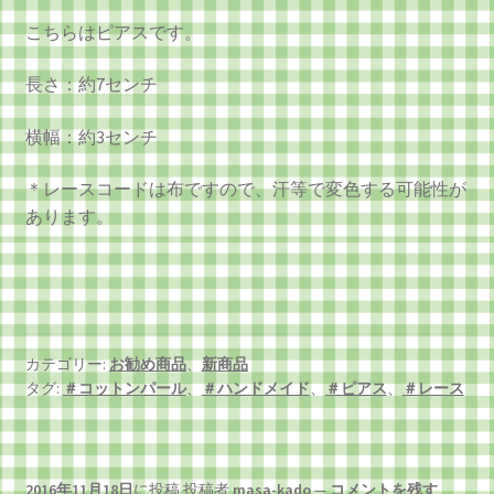
こちらはピアスです。
長さ：約7センチ
横幅：約3センチ
＊レースコードは布ですので、汗等で変色する可能性が
あります。
カテゴリー:
お勧め商品
、
新商品
タグ:
＃コットンパール
、
＃ハンドメイド
、
＃ピアス
、
＃レース
2016年11月18日
に投稿
投稿者
masa-kado
—
コメントを残す