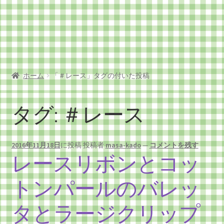
ショップ
プライバシーポリシー
マイアカウント
ホーム
「＃レース」タグの付いた投稿
メンバー
タグ:
＃レース
支払い
特定商取引法に基ずく表示
2016年11月18日
に投稿
投稿者
masa-kado
—
コメントを残す
レースリボンとコッ
トンパールのバレッ
タとラージクリップ