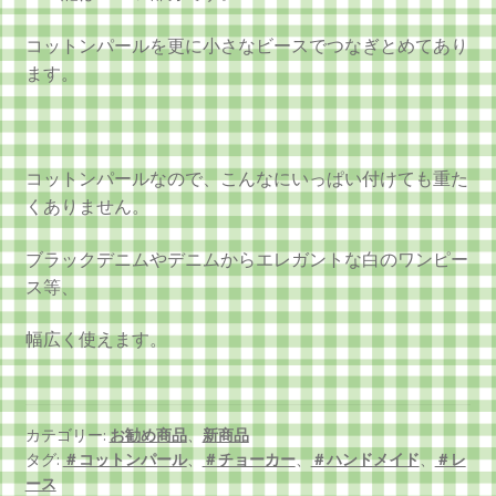
コットンパールを更に小さなビースでつなぎとめてあり
ます。
コットンパールなので、こんなにいっぱい付けても重た
くありません。
ブラックデニムやデニムからエレガントな白のワンピー
ス等、
幅広く使えます。
カテゴリー:
お勧め商品
、
新商品
タグ:
＃コットンパール
、
＃チョーカー
、
＃ハンドメイド
、
＃レ
ース