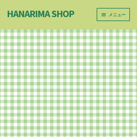
HANARIMA SHOP
ナ
コ
メニュー
ビ
ン
ゲ
テ
ホーム
ー
ン
シ
ツ
お問合せ
ョ
へ
ン
ス
お買い物カゴ
へ
キ
ス
ッ
イベント＆ワークショップ
キ
プ
ッ
カート
プ
サイトマップ
サンプルページ