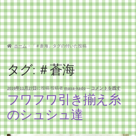
ショップ
プライバシーポリシー
マイアカウント
ホーム
「＃蒼海」タグの付いた投稿
メンバー
タグ:
＃蒼海
支払い
特定商取引法に基ずく表示
2016年11月27日
に投稿
投稿者
masa-kado
—
コメントを残す
フワフワ引き揃え糸
のシュシュ達