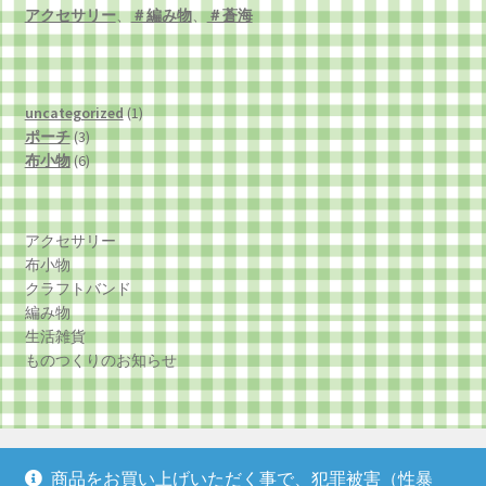
アクセサリー
、
＃編み物
、
＃蒼海
1
uncategorized
1
3
個
ポーチ
3
個
6
の
布小物
6
の
個
商
商
の
品
品
商
アクセサリー
品
布小物
クラフトバンド
編み物
生活雑貨
ものつくりのお知らせ
商品をお買い上げいただく事で、犯罪被害（性暴