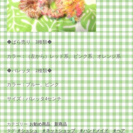
◆ばら売り 3種類◆
カラー：（左から）レッド系、ピンク系、オレンジ系
◆バレッタ 2種類◆
カラー：ブルー、ピンク
サイズ：バレッタ4センチ
カテゴリー:
お勧め商品
、
新商品
タグ:
＃シュシュ
、
＃ネットショップ
、
＃ハンドメイド
、
＃ヘア